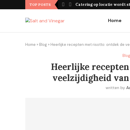
van een frietwagen?
Catering op locatie wordt s
TOP POSTS
Home
Home
»
Blog
»
Heerlijke recepten met risotto: ontdek de vee
Blo
Heerlijke recepten
veelzijdigheid van
written by
A