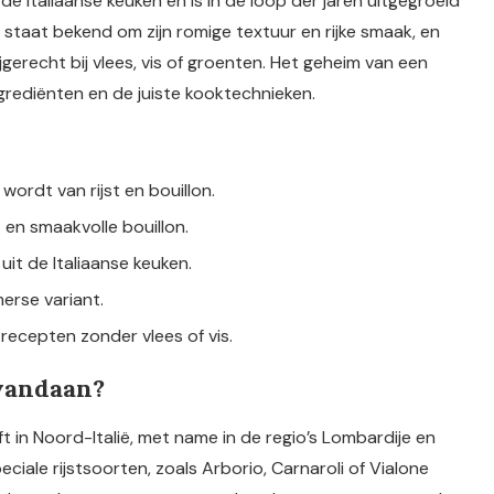
de Italiaanse keuken en is in de loop der jaren uitgegroeid
 staat bekend om zijn romige textuur en rijke smaak, en
gerecht bij vlees, vis of groenten. Het geheim van een
singrediënten en de juiste kooktechnieken.
wordt van rijst en bouillon.
 en smaakvolle bouillon.
uit de Italiaanse keuken.
erse variant.
l recepten zonder vlees of vis.
 vandaan?
ft in Noord-Italië, met name in de regio’s Lombardije en
iale rijstsoorten, zoals Arborio, Carnaroli of Vialone