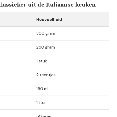
lassieker uit de Italiaanse keuken
Hoeveelheid
300 gram
250 gram
1 stuk
2 teentjes
150 ml
1 liter
50 gram