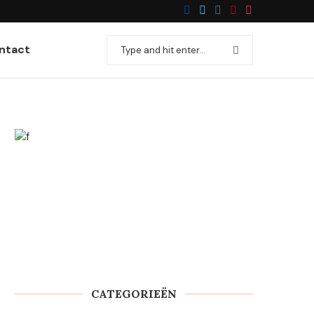
Gedroogde mozzarella in jouw keuke
ntact
CATEGORIEËN