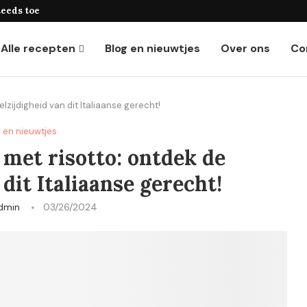
teeds toegankelijker
Voedingswaarden van eieren
Alle recepten
Blog en nieuwtjes
Over ons
Co
lzijdigheid van dit Italiaanse gerecht!
g en nieuwtjes
 met risotto: ontdek de
 dit Italiaanse gerecht!
dmin
03/26/2024